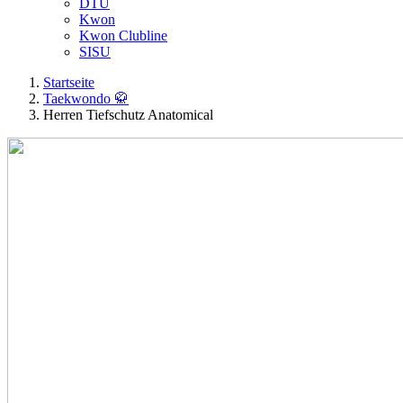
DTU
Kwon
Kwon Clubline
SISU
Startseite
Taekwondo 🥋
Herren Tiefschutz Anatomical