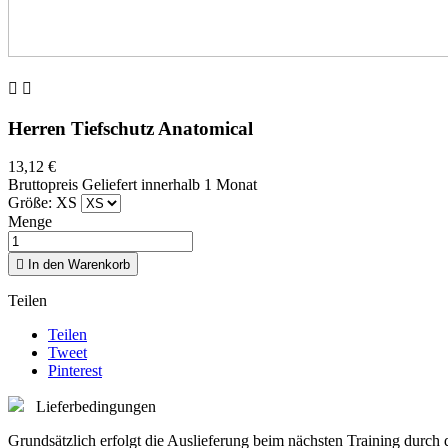


Herren Tiefschutz Anatomical
13,12 €
Bruttopreis
Geliefert innerhalb 1 Monat
Größe: XS
Menge

In den Warenkorb
Teilen
Teilen
Tweet
Pinterest
Lieferbedingungen
Grundsätzlich erfolgt die Auslieferung beim nächsten Training durch d