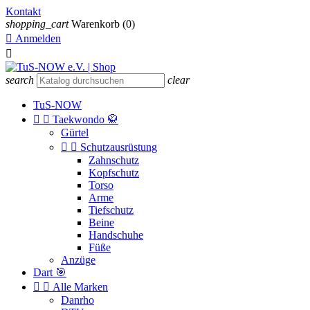
Kontakt
shopping_cart
Warenkorb
(0)

Anmelden

search
clear
TuS-NOW


Taekwondo 🥋
Gürtel


Schutzausrüstung
Zahnschutz
Kopfschutz
Torso
Arme
Tiefschutz
Beine
Handschuhe
Füße
Anzüge
Dart 🎯


Alle Marken
Danrho